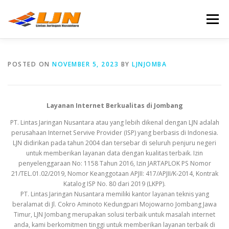
Skip
to
Menu
content
HOME
GALERY
PRODUK
POSTED ON
NOVEMBER 5, 2023
BY
LJNJOMBA
SYARAT & KETENTUAN
KONTAK KAMI
Layanan Internet Berkualitas
di Jombang
PT. Lintas Jaringan Nusantara atau yang lebih dikenal dengan LJN adalah
perusahaan Internet Servive Provider (ISP) yang berbasis di Indonesia.
LJN didirikan pada tahun 2004 dan tersebar di seluruh penjuru negeri
untuk memberikan layanan data dengan kualitas terbaik. Izin
penyelenggaraan No: 1158 Tahun 2016, Izin JARTAPLOK PS Nomor
21/TEL.01.02/2019, Nomor Keanggotaan APJII: 417/APJII/K-2014, Kontrak
Katalog ISP No. 80 dari 2019 (LKPP).
PT. Lintas Jaringan Nusantara memiliki kantor layanan teknis yang
beralamat di Jl. Cokro Aminoto Kedungpari Mojowarno Jombang Jawa
Timur, LJN Jombang merupakan solusi terbaik untuk masalah internet
anda, kami berkomitmen tinggi untuk memberikan layanan terbaik di